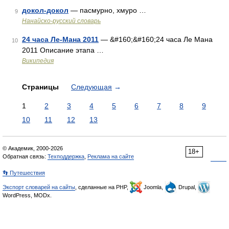
докол-докол
— пасмурно, хмуро …
9
Нанайско-русский словарь
24 часа Ле-Мана 2011
— &#160;&#160;24 часа Ле Мана
10
2011 Описание этапа …
Википедия
Страницы
Следующая
→
1
2
3
4
5
6
7
8
9
10
11
12
13
© Академик, 2000-2026
18+
Обратная связь:
Техподдержка
,
Реклама на сайте
👣 Путешествия
Экспорт словарей на сайты
, сделанные на PHP,
Joomla,
Drupal,
WordPress, MODx.