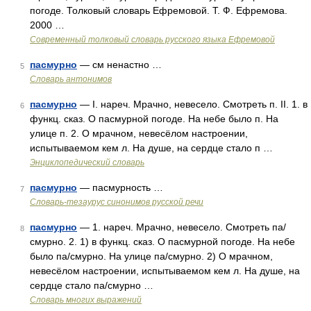
погоде. Толковый словарь Ефремовой. Т. Ф. Ефремова.
2000 …
Современный толковый словарь русского языка Ефремовой
пасмурно
— см ненастно …
5
Словарь антонимов
пасмурно
— I. нареч. Мрачно, невесело. Смотреть п. II. 1. в
6
функц. сказ. О пасмурной погоде. На небе было п. На
улице п. 2. О мрачном, невесёлом настроении,
испытываемом кем л. На душе, на сердце стало п …
Энциклопедический словарь
пасмурно
— пасмурность …
7
Словарь-тезаурус синонимов русской речи
пасмурно
— 1. нареч. Мрачно, невесело. Смотреть па/
8
смурно. 2. 1) в функц. сказ. О пасмурной погоде. На небе
было па/смурно. На улице па/смурно. 2) О мрачном,
невесёлом настроении, испытываемом кем л. На душе, на
сердце стало па/смурно …
Словарь многих выражений