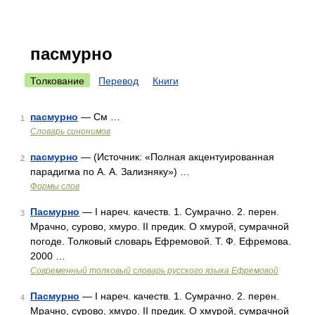
пасмурно
Толкование
Перевод
Книги
пасмурно
— См …
1
Словарь синонимов
пасмурно
— (Источник: «Полная акцентуированная
2
парадигма по А. А. Зализняку») …
Формы слов
Пасмурно
— I нареч. качеств. 1. Сумрачно. 2. перен.
3
Мрачно, сурово, хмуро. II предик. О хмурой, сумрачной
погоде. Толковый словарь Ефремовой. Т. Ф. Ефремова.
2000 …
Современный толковый словарь русского языка Ефремовой
Пасмурно
— I нареч. качеств. 1. Сумрачно. 2. перен.
4
Мрачно, сурово, хмуро. II предик. О хмурой, сумрачной